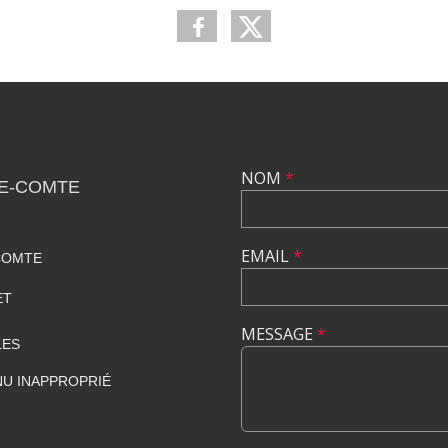
NOM
*
LE-COMTE
EMAIL
*
COMTE
ET
MESSAGE
*
LES
U INAPPROPRIÉ